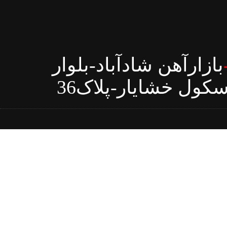
بازارآهن شادآباد-بلوار
ول خشایار-پلاک36